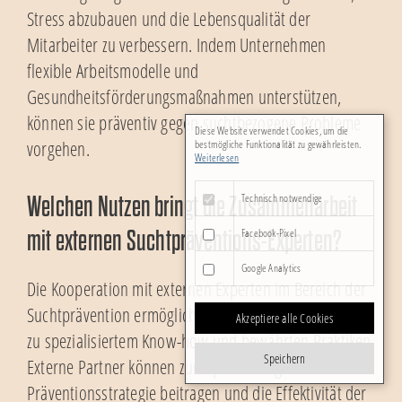
Stress abzubauen und die Lebensqualität der
Mitarbeiter zu verbessern. Indem Unternehmen
flexible Arbeitsmodelle und
Gesundheitsförderungsmaßnahmen unterstützen,
können sie präventiv gegen suchtbezogene Probleme
Diese Website verwendet Cookies, um die
vorgehen.
bestmögliche Funktionalität zu gewährleisten.
Weiterlesen
Technisch notwendige
Welchen Nutzen bringt die Zusammenarbeit
Facebook-Pixel
mit externen Suchtpräventions-Experten?
Google Analytics
Die Kooperation mit externen Experten im Bereich der
Suchtprävention ermöglicht Unternehmen den Zugang
Akzeptiere alle Cookies
zu spezialisiertem Know-how und bewährten Praktiken.
Speichern
Externe Partner können zur Optimierung der
Präventionsstrategie beitragen und die Effektivität der